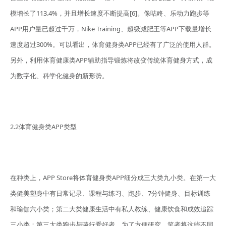
模增长了113.4%，并且增长速度不断提高[6]。像咕咚、乐动力跑步等
APP用户量已超过千万，Nike Training、超级减肥王等APP下载量增长
速度超过300%。可以看出，体育健身类APP已经有了广泛的使用人群。
另外，利用体育健康类APP辅助指导锻炼将改变传统体育健身方式，成
为数字化、科学化健身的新形势。
2.2体育健身类APP类型
在种类上，APP Store将体育健身类APP细分成三大类九小类。在第一大
类健美塑身中有日常记录、课程与练习、跑步、7分钟健身、目标训练
和瑜伽六小类；第二大类健康生活中有私人教练、健康饮食和成效追踪
三小类；第三大类跑步与骑行爱好者。为了方便研究，笔者将这些不同