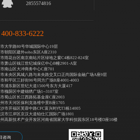
2855574816
400-833-6222
：
市大学路80号华城国际中心19层
朝阳区建外soho东区A座2310
市雨花台区南京南站片区绿地之窗C4栋822-824室
市萧山区钱江世纪城保亿中心B幢2901-A室
市南山区大冲商务中心C座701
市未央区凤城八路与未央路交叉口正尚国际金融广场A座9层
和平区三好街96号同方广场B座4001-4003
市浦东新区世纪大道1500号东方大厦417
槐荫区中建锦绣广场1--3107室
市蜀山区长江西路拓基金座C座2003
州市天河区保利克洛维中景B座1705
市开福区芙蓉中路CFC富兴时代T3栋14005
汉市江岸区京汉大道铂仕汇国际广场1801
州高新技术产业开发区河南省国家大学科技园东区18号楼D座10楼
目咨询