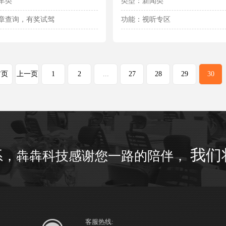
车类
类型：新闻类
章查询，有奖试驾
功能：视听专区
首页
上一页
1
2
...
27
28
29
30
我们
系，犇犇科技感谢您一路的陪伴，
客服热线: