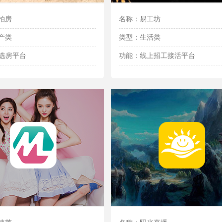
拍房
名称：易工坊
产类
类型：生活类
I选房平台
功能：线上招工接活平台